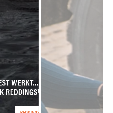
ST WERKT... ALLEEN ALS JE HET DRA
K REDDINGSVEST DRAAG JIJ?
REDDINGSVESTEN