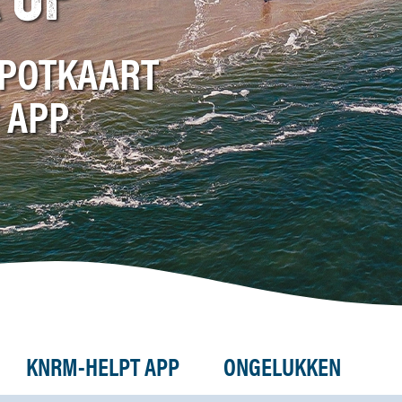
 OP
SPOTKAART
 APP
KNRM-HELPT APP
ONGELUKKEN