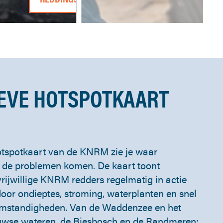
IEVE HOTSPOTKAART
hotspotkaart van de KNRM zie je waar
n de problemen komen. De kaart toont
ijwillige KNRM redders regelmatig in actie
oor ondieptes, stroming, waterplanten en snel
mstandigheden. Van de Waddenzee en het
euwse wateren, de Biesbosch en de Randmeren: