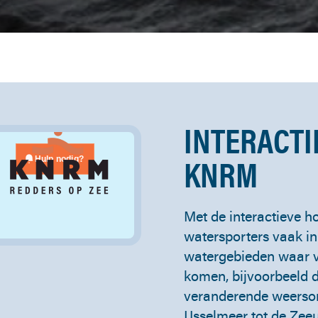
INTERACT
KNRM
Met de interactieve 
watersporters vaak i
watergebieden waar vr
komen, bijvoorbeeld d
veranderende weerso
IJsselmeer tot de Ze