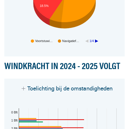
18.5%
Voortstuwi…
Navigatief…
1/4
WINDKRACHT IN 2024 - 2025 VOLGT
Toelichting bij de omstandigheden
0 Bft
1 Bft
2 Bft