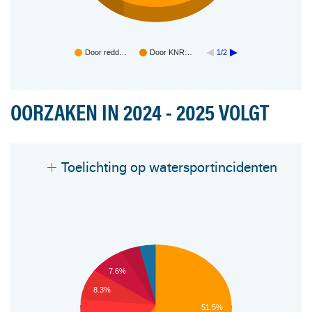
Door redd…
Door KNR…
1/2
OORZAKEN IN 2024 - 2025 VOLGT
Toelichting op watersportincidenten
7.6%
8.3%
51.5%