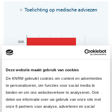
Toelichting op medische adviezen
2025
2024
Jaar
2023
Deze website maakt gebruik van cookies
De KNRM gebruikt cookies om content en advertenties
2022
te personaliseren, om functies voor social media te
bieden en om ons websiteverkeer te analyseren. Ook
0
200
400
600
800
1,000
delen we informatie over uw gebruik van onze site met
Consulten
onze 6 partners voor analyse, adverteren en social