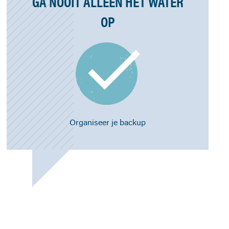
GA NOOIT ALLEEN HET WATER
OP
Organiseer je backup