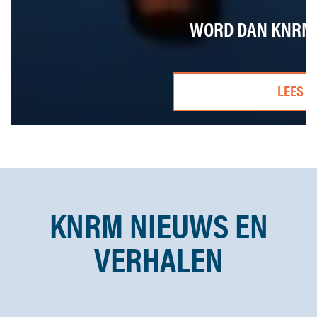
WORD DAN KNRM-
LEES M
KNRM NIEUWS EN
VERHALEN