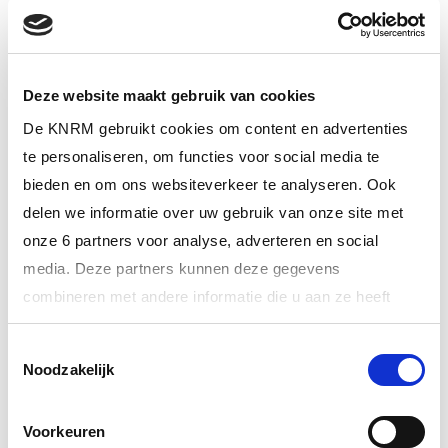
Deze website maakt gebruik van cookies
De KNRM gebruikt cookies om content en advertenties
te personaliseren, om functies voor social media te
bieden en om ons websiteverkeer te analyseren. Ook
delen we informatie over uw gebruik van onze site met
onze 6 partners voor analyse, adverteren en social
media. Deze partners kunnen deze gegevens
combineren met andere informatie die u aan ze heeft
verstrekt of die ze hebben verzameld op basis van uw
Toestemmingsselectie
gebruik van hun services.
Noodzakelijk
Meer informatie over onze partners vindt u bij ‘Details’.
Voorkeuren
Via het
cookiestatement
op onze website kunt u uw