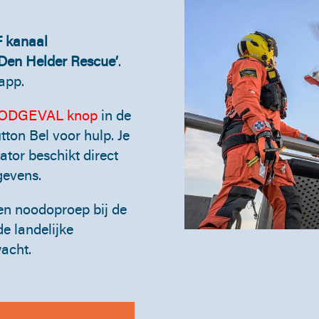
 kanaal
‘Den Helder Rescue’
.
app.
OODGEVAL knop
in de
ton Bel voor hulp. Je
ator beschikt direct
gevens.
en noodoproep bij de
e landelijke
acht.