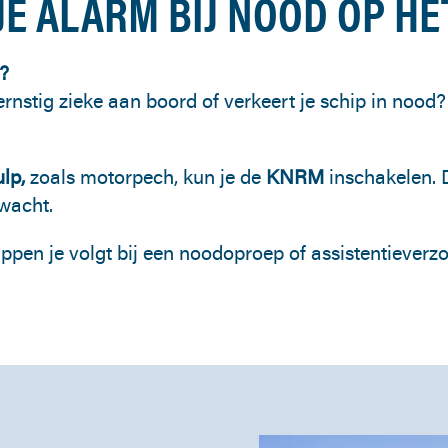
JE ALARM BIJ NOOD OP H
?
rnstig zieke aan boord of verkeert je schip in nood?
ulp,
zoals motorpech, kun je de
KNRM
inschakelen. D
wacht.
appen je volgt bij een noodoproep of assistentiever