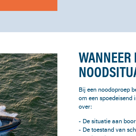
WANNEER I
NOODSITU
Bij een noodoproep be
om een spoedeisend i
over:
- De situatie aan boo
- De toestand van sc