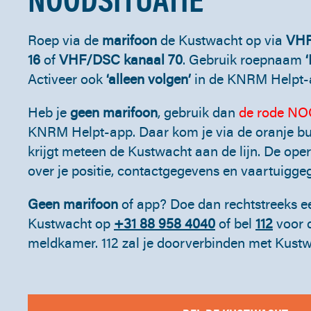
Roep via de
marifoon
de Kustwacht op via
VHF
16
of
VHF/DSC kanaal 70
. Gebruik roepnaam
Activeer ook
‘alleen volgen’
in de KNRM Helpt-
Heb je
geen marifoon
, gebruik dan
de rode N
KNRM Helpt-app. Daar kom je via de oranje but
krijgt meteen de Kustwacht aan de lijn. De oper
over je positie, contactgegevens en vaartuigge
Geen marifoon
of app? Doe dan rechtstreeks e
Kustwacht op
+31 88 958 4040
of bel
112
voor d
meldkamer. 112 zal je doorverbinden met Kustw