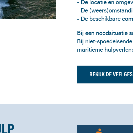
- De locatie en omge
- De (weers)omstand
- De beschikbare co
Bij een noodsituatie 
Bij niet-spoedeisende 
maritieme hulpverlene
BEKIJK DE VEELGE
ULP