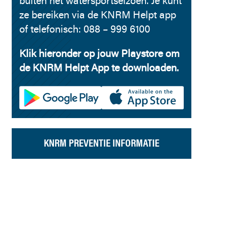
buiten het watersportseizoen. Je kunt
ze bereiken via de KNRM Helpt app
of telefonisch: 088 – 999 6100
Klik hieronder op jouw Playstore om
de KNRM Helpt App te downloaden.
KNRM PREVENTIE INFORMATIE