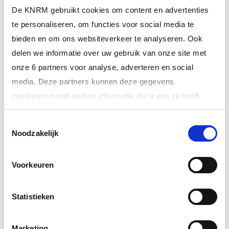
De KNRM gebruikt cookies om content en advertenties
POSITIEBAKENS
te personaliseren, om functies voor social media te
bieden en om ons websiteverkeer te analyseren. Ook
delen we informatie over uw gebruik van onze site met
POSITIEBAKENS:
onze 6 partners voor analyse, adverteren en social
media. Deze partners kunnen deze gegevens
combineren met andere informatie die u aan ze heeft
AIS VERSUS 121,5MHZ.
verstrekt of die ze hebben verzameld op basis van uw
Toestemmingsselectie
gebruik van hun services.
Noodzakelijk
AIS-SART (SEARCH AND RESCUE
Meer informatie over onze partners vindt u bij ‘Details’.
TRANSMITTER)
Voorkeuren
Via het
cookiestatement
op onze website kunt u uw
toestemming op elk moment wijzigen of intrekken. In ons
privacystatement
vindt u meer informatie over wie we
Statistieken
RADAR-SART (SEARCH AND
zijn, hoe u contact met ons kunt opnemen en hoe we
RESCUE RADAR TRANSPONDER)
persoonlijke gegevens verwerken.
Marketing