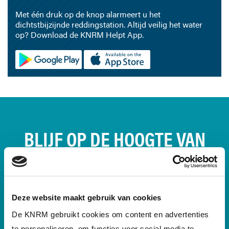
Met één druk op de knop alarmeert u het
dichtstbijzijnde reddingstation. Altijd veilig het water
op? Download de KNRM Helpt App.
BLIJF OP DE HOOGTE VAN
ONS REDDINGWERK &
SCHRIJF JE NU IN!
Deze website maakt gebruik van cookies
De KNRM gebruikt cookies om content en advertenties
We houden je via e-mail en de KNRM-
te personaliseren, om functies voor social media te