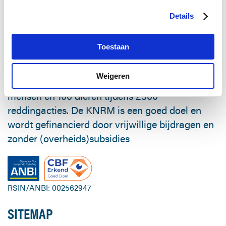
OVER DE KNRM
Details
De KNRM redt mensen en dieren in nood op
zee. Snel, professioneel en kosteloos voor de
Toestaan
hulpvrager. Vrijwilligers zijn 24 uur per dag
inzetbaar, 365 dagen per jaar, al ruim 200 jaar
Weigeren
lang. De KNRM redt en helpt jaarlijks 3500
mensen en 100 dieren tijdens 2300
reddingacties. De KNRM is een goed doel en
wordt gefinancierd door vrijwillige bijdragen en
zonder (overheids)subsidies
RSIN/ANBI: 002562947
SITEMAP