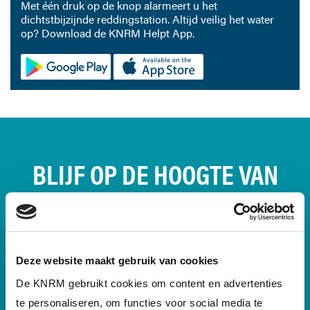
Met één druk op de knop alarmeert u het
dichtstbijzijnde reddingstation. Altijd veilig het water
op? Download de KNRM Helpt App.
BLIJF OP DE HOOGTE VAN
ONS REDDINGWERK &
SCHRIJF JE NU IN!
Deze website maakt gebruik van cookies
We houden je via e-mail en de KNRM-
De KNRM gebruikt cookies om content en advertenties
nieuwsbrief op de hoogte van actuele
te personaliseren, om functies voor social media te