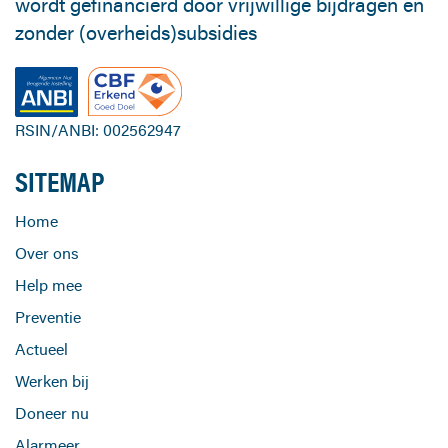
wordt gefinancierd door vrijwillige bijdragen en
zonder (overheids)subsidies
RSIN/ANBI: 002562947
SITEMAP
Home
Over ons
Help mee
Preventie
Actueel
Werken bij
Doneer nu
Alarmeer