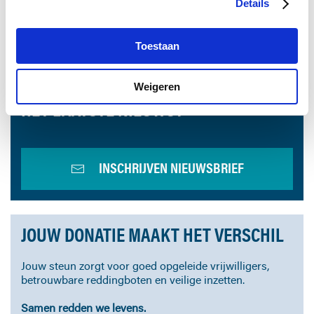
Details
10 mei 2025
Afscheid met een lach en een traan !
Toestaan
ALTIJD ALS EERSTE OP DE HOOGTE VAN
Weigeren
HET LAATSTE NIEUWS?
INSCHRIJVEN NIEUWSBRIEF
JOUW DONATIE MAAKT HET VERSCHIL
Jouw steun zorgt voor goed opgeleide vrijwilligers,
betrouwbare reddingboten en veilige inzetten.
Samen redden we levens.