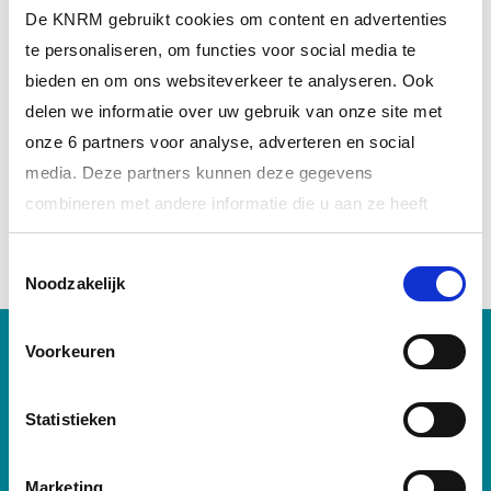
Met jouw steun redden wij levens.
De KNRM gebruikt cookies om content en advertenties
te personaliseren, om functies voor social media te
DONEER NU
bieden en om ons websiteverkeer te analyseren. Ook
delen we informatie over uw gebruik van onze site met
onze 6 partners voor analyse, adverteren en social
DEEL DIT BERICHT
media. Deze partners kunnen deze gegevens
combineren met andere informatie die u aan ze heeft
verstrekt of die ze hebben verzameld op basis van uw
Toestemmingsselectie
gebruik van hun services.
Noodzakelijk
Meer informatie over onze partners vindt u bij ‘Details’.
Voorkeuren
Via het
cookiestatement
op onze website kunt u uw
BLIJF OP DE HOOGTE VAN
toestemming op elk moment wijzigen of intrekken. In ons
privacystatement
vindt u meer informatie over wie we
Statistieken
ONS REDDINGWERK &
zijn, hoe u contact met ons kunt opnemen en hoe we
persoonlijke gegevens verwerken.
Marketing