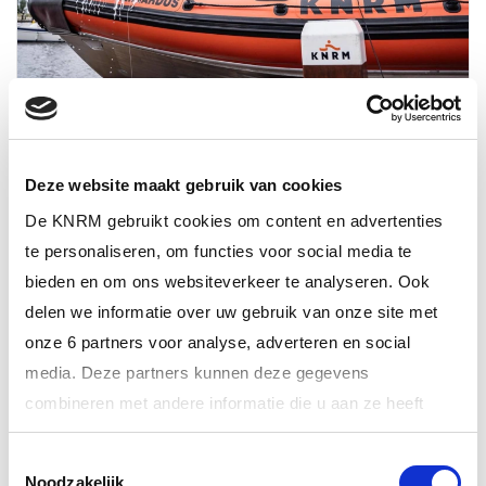
04 juli 2026
Doop nieuwe reddingboot KNRM station Urk
Deze website maakt gebruik van cookies
ALTIJD ALS EERSTE OP DE HOOGTE VAN
De KNRM gebruikt cookies om content en advertenties
HET LAATSTE NIEUWS?
te personaliseren, om functies voor social media te
bieden en om ons websiteverkeer te analyseren. Ook
delen we informatie over uw gebruik van onze site met
INSCHRIJVEN NIEUWSBRIEF
onze 6 partners voor analyse, adverteren en social
media. Deze partners kunnen deze gegevens
combineren met andere informatie die u aan ze heeft
JOUW DONATIE MAAKT HET VERSCHIL
verstrekt of die ze hebben verzameld op basis van uw
Toestemmingsselectie
gebruik van hun services.
Noodzakelijk