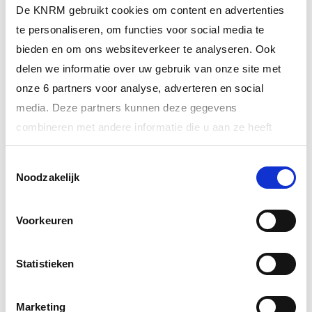
De KNRM gebruikt cookies om content en advertenties
te personaliseren, om functies voor social media te
bieden en om ons websiteverkeer te analyseren. Ook
delen we informatie over uw gebruik van onze site met
onze 6 partners voor analyse, adverteren en social
media. Deze partners kunnen deze gegevens
combineren met andere informatie die u aan ze heeft
verstrekt of die ze hebben verzameld op basis van uw
20 juni 2026
KNRM Lelystad druk met schepen op drift tijdens
Toestemmingsselectie
gebruik van hun services.
onweersbui
Noodzakelijk
Meer informatie over onze partners vindt u bij ‘Details’.
Voorkeuren
Via het
cookiestatement
op onze website kunt u uw
toestemming op elk moment wijzigen of intrekken. In ons
privacystatement
vindt u meer informatie over wie we
Statistieken
zijn, hoe u contact met ons kunt opnemen en hoe we
persoonlijke gegevens verwerken.
Marketing