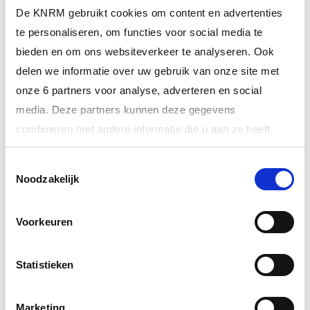
De KNRM gebruikt cookies om content en advertenties
te personaliseren, om functies voor social media te
bieden en om ons websiteverkeer te analyseren. Ook
delen we informatie over uw gebruik van onze site met
onze 6 partners voor analyse, adverteren en social
media. Deze partners kunnen deze gegevens
combineren met andere informatie die u aan ze heeft
17 juli 2026
Nachtelijke inzet na aanvaring Hollandse Brug
verstrekt of die ze hebben verzameld op basis van uw
Toestemmingsselectie
gebruik van hun services.
Noodzakelijk
ALTIJD ALS EERSTE OP DE HOOGTE VAN
HET LAATSTE NIEUWS?
Meer informatie over onze partners vindt u bij ‘Details’.
Voorkeuren
Via het
cookiestatement
op onze website kunt u uw
toestemming op elk moment wijzigen of intrekken. In ons
INSCHRIJVEN NIEUWSBRIEF
privacystatement
vindt u meer informatie over wie we
Statistieken
zijn, hoe u contact met ons kunt opnemen en hoe we
persoonlijke gegevens verwerken.
Marketing