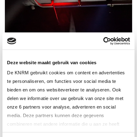
Deze website maakt gebruik van cookies
De KNRM gebruikt cookies om content en advertenties
te personaliseren, om functies voor social media te
bieden en om ons websiteverkeer te analyseren. Ook
14 januari 2026
delen we informatie over uw gebruik van onze site met
Zeiljacht met voortstuwingsproblemen
onze 6 partners voor analyse, adverteren en social
media. Deze partners kunnen deze gegevens
combineren met andere informatie die u aan ze heeft
verstrekt of die ze hebben verzameld op basis van uw