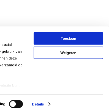
Toestaan
 social
w gebruik van
Weigeren
unnen deze
 verzameld op
ebsite kunt
meer
gegevens
ing
Details