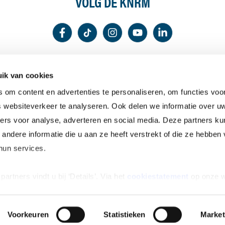
VOLG DE KNRM
DOWNLOAD DE KNRM
ik van cookies
HELPT APP
om content en advertenties te personaliseren, om functies voor
 websiteverkeer te analyseren. Ook delen we informatie over u
ners voor analyse, adverteren en social media. Deze partners k
ndere informatie die u aan ze heeft verstrekt of die ze hebben
© 2025 Koninklijke Nederlandse Redding Maatschappij
hun services.
artners vindt u bij ‘Details’. Via het
cookiestatement
op onze w
oment wijzigen of intrekken. In ons
privacystatement
vindt u 
jn, hoe u contact met ons kunt opnemen en hoe we persoonlijke 
Voorkeuren
Statistieken
Market