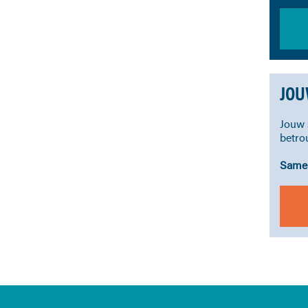
JOU
Jouw 
betro
Samen