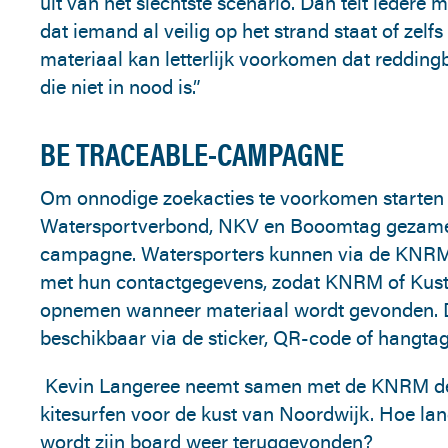
uit van het slechtste scenario. Dan telt iedere
dat iemand al veilig op het strand staat of zelf
materiaal kan letterlijk voorkomen dat reddin
die niet in nood is.”
BE TRACEABLE-CAMPAGNE
Om onnodige zoekacties te voorkomen starte
Watersportverbond, NKV en Booomtag gezamenl
campagne. Watersporters kunnen via de KNRM e
met hun contactgegevens, zodat KNRM of Kust
opnemen wanneer materiaal wordt gevonden. De
beschikbaar via de sticker, QR-code of hangtag
Kevin Langeree neemt samen met de KNRM de 
kitesurfen voor de kust van Noordwijk. Hoe l
wordt zijn board weer teruggevonden?