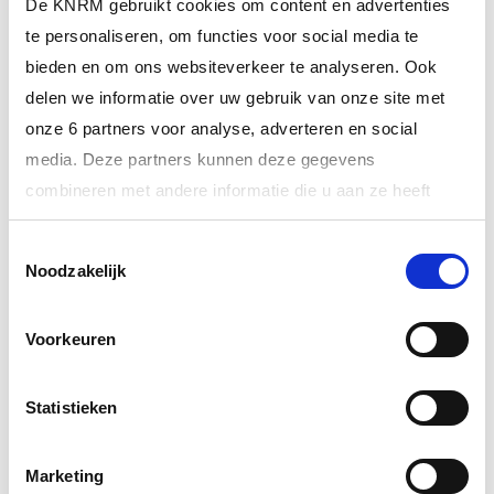
De KNRM gebruikt cookies om content en advertenties
te personaliseren, om functies voor social media te
bieden en om ons websiteverkeer te analyseren. Ook
delen we informatie over uw gebruik van onze site met
onze 6 partners voor analyse, adverteren en social
14 juli 2026
media. Deze partners kunnen deze gegevens
Succesvolle zoekactie: vermiste persoon in goede
combineren met andere informatie die u aan ze heeft
gezondheid…
verstrekt of die ze hebben verzameld op basis van uw
Toestemmingsselectie
gebruik van hun services.
ALTIJD ALS EERSTE OP DE HOOGTE VAN
Noodzakelijk
HET LAATSTE NIEUWS?
Meer informatie over onze partners vindt u bij ‘Details’.
Voorkeuren
Via het
cookiestatement
op onze website kunt u uw
toestemming op elk moment wijzigen of intrekken. In ons
INSCHRIJVEN NIEUWSBRIEF
privacystatement
vindt u meer informatie over wie we
Statistieken
zijn, hoe u contact met ons kunt opnemen en hoe we
persoonlijke gegevens verwerken.
Marketing