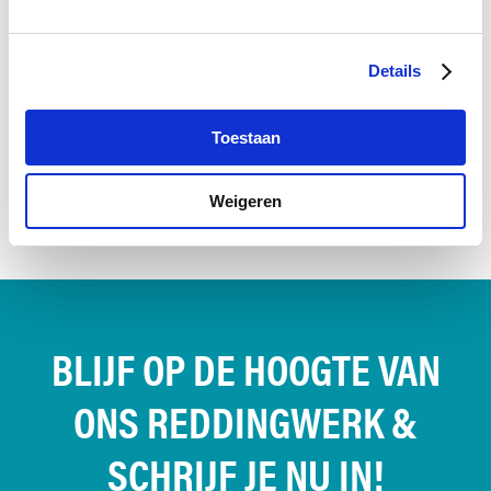
JOUW DONATIE MAAKT HET VERSCHIL
Jouw steun zorgt voor goed opgeleide vrijwilligers,
Details
betrouwbare reddingboten en veilige inzetten.
Samen redden we levens.
Toestaan
DONEER NU
Weigeren
BLIJF OP DE HOOGTE VAN
ONS REDDINGWERK &
SCHRIJF JE NU IN!