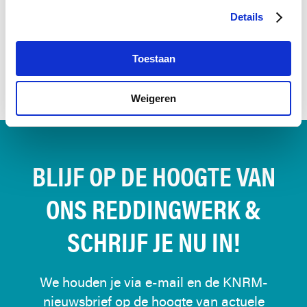
Details
Samen redden we levens.
DONEER NU
Toestaan
Weigeren
BLIJF OP DE HOOGTE VAN
ONS REDDINGWERK &
SCHRIJF JE NU IN!
We houden je via e-mail en de KNRM-
nieuwsbrief op de hoogte van actuele