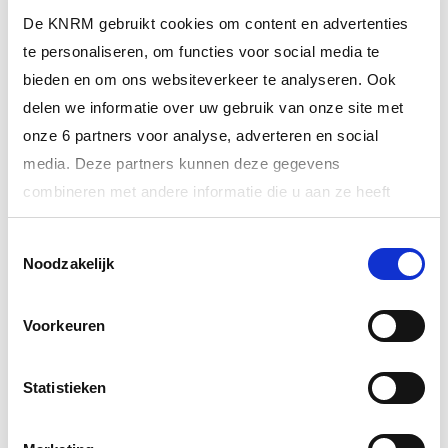
De KNRM gebruikt cookies om content en advertenties
te personaliseren, om functies voor social media te
bieden en om ons websiteverkeer te analyseren. Ook
delen we informatie over uw gebruik van onze site met
onze 6 partners voor analyse, adverteren en social
media. Deze partners kunnen deze gegevens
combineren met andere informatie die u aan ze heeft
25 oktober 2025
Jouw stem kan écht het verschil maken!
verstrekt of die ze hebben verzameld op basis van uw
Toestemmingsselectie
gebruik van hun services.
Noodzakelijk
ALTIJD ALS EERSTE OP DE HOOGTE VAN
Meer informatie over onze partners vindt u bij ‘Details’.
HET LAATSTE NIEUWS?
Voorkeuren
Via het
cookiestatement
op onze website kunt u uw
toestemming op elk moment wijzigen of intrekken. In ons
privacystatement
vindt u meer informatie over wie we
Statistieken
INSCHRIJVEN NIEUWSBRIEF
zijn, hoe u contact met ons kunt opnemen en hoe we
persoonlijke gegevens verwerken.