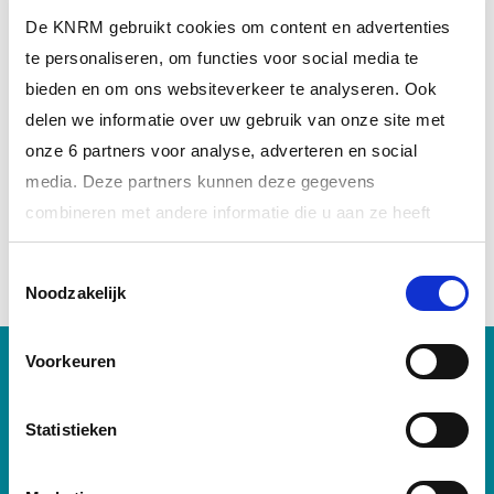
De KNRM gebruikt cookies om content en advertenties
Met jouw steun redden wij levens.
te personaliseren, om functies voor social media te
bieden en om ons websiteverkeer te analyseren. Ook
DONEER NU
delen we informatie over uw gebruik van onze site met
onze 6 partners voor analyse, adverteren en social
media. Deze partners kunnen deze gegevens
DEEL DIT BERICHT
combineren met andere informatie die u aan ze heeft
verstrekt of die ze hebben verzameld op basis van uw
Toestemmingsselectie
gebruik van hun services.
Noodzakelijk
Meer informatie over onze partners vindt u bij ‘Details’.
Voorkeuren
Via het
cookiestatement
op onze website kunt u uw
toestemming op elk moment wijzigen of intrekken. In ons
BLIJF OP DE HOOGTE VAN
privacystatement
vindt u meer informatie over wie we
Statistieken
ONS REDDINGWERK &
zijn, hoe u contact met ons kunt opnemen en hoe we
persoonlijke gegevens verwerken.