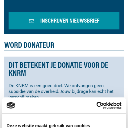
INSCHRIJVEN NIEUWSBRIEF
WORD DONATEUR
DIT BETEKENT JE DONATIE VOOR DE
KNRM
De KNRM is een goed doel. We ontvangen geen
subsidie van de overheid. Jouw bijdrage kan echt het
verschil maken.
Dankzij jouw bijdrage leiden we vrijwilligers op,
bouwen en onderhouden we reddingboten en zorgen
we dat onze redders onder alle omstandigheden veilig
en goed uitgerust uitvaren.
Deze website maakt gebruik van cookies