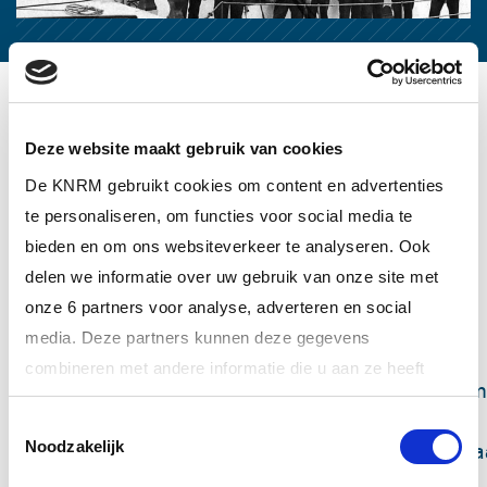
KNRM PODCASTS
Deze website maakt gebruik van cookies
'REDDERS OP ZEE'
De KNRM gebruikt cookies om content en advertenties
te personaliseren, om functies voor social media te
Presentator Roelof Hemmen neemt luisteraars
bieden en om ons websiteverkeer te analyseren. Ook
mee langs de mooiste, heftigste en meest
delen we informatie over uw gebruik van onze site met
emotionele reddingsverhalen.
onze 6 partners voor analyse, adverteren en social
media. Deze partners kunnen deze gegevens
Beleef de emoties van redders en
combineren met andere informatie die u aan ze heeft
geredden.
Ga
mee
terug
in
de
tijd
en
ervaar
de
em
verstrekt of die ze hebben verzameld op basis van uw
betrokken was, van redders én
Toestemmingsselectie
gebruik van hun services.
geredden.
Je
voelt
de
spanning
van
momenten
wa
Noodzakelijk