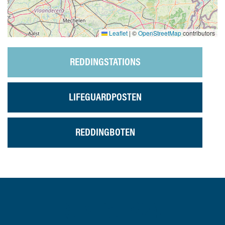
Leaflet
|
©
OpenStreetMap
contributors
REDDINGSTATIONS
LIFEGUARDPOSTEN
REDDINGBOTEN
SINDS 1824