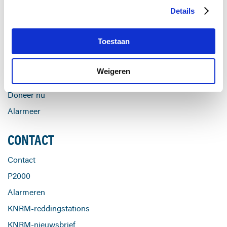
Details
Over ons
Help mee
Toestaan
Preventie
Actueel
Weigeren
Werken bij
Doneer nu
Alarmeer
CONTACT
Contact
P2000
Alarmeren
KNRM-reddingstations
KNRM-nieuwsbrief