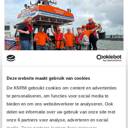
Deze website maakt gebruik van cookies
18 juni 2026
De KNRM gebruikt cookies om content en advertenties
Sika steekt de handen uit de mouwen bij KNRM
te personaliseren, om functies voor social media te
Lelystad
bieden en om ons websiteverkeer te analyseren. Ook
delen we informatie over uw gebruik van onze site met
ALTIJD ALS EERSTE OP DE HOOGTE VAN
onze 6 partners voor analyse, adverteren en social
HET LAATSTE NIEUWS?
media. Deze partners kunnen deze gegevens