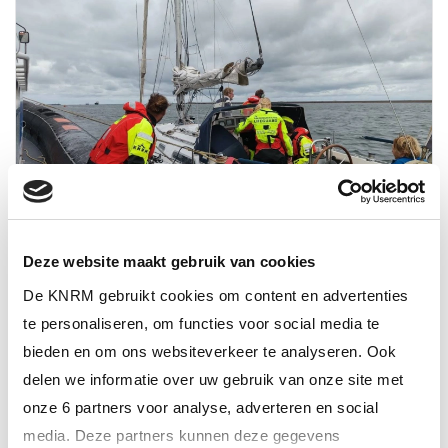
Deze website maakt gebruik van cookies
23 juli 2026
De KNRM gebruikt cookies om content en advertenties
Prio 1 Vaartuig in problemen
te personaliseren, om functies voor social media te
bieden en om ons websiteverkeer te analyseren. Ook
ALTIJD ALS EERSTE OP DE HOOGTE VAN
delen we informatie over uw gebruik van onze site met
HET LAATSTE NIEUWS?
onze 6 partners voor analyse, adverteren en social
media. Deze partners kunnen deze gegevens