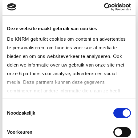
23 juli 2026
KNRM Huizen en Blaricum oefenen met de
Kustwachthelikopter
Deze website maakt gebruik van cookies
De KNRM gebruikt cookies om content en advertenties
te personaliseren, om functies voor social media te
bieden en om ons websiteverkeer te analyseren. Ook
delen we informatie over uw gebruik van onze site met
onze 6 partners voor analyse, adverteren en social
media. Deze partners kunnen deze gegevens
combineren met andere informatie die u aan ze heeft
verstrekt of die ze hebben verzameld op basis van uw
Toestemmingsselectie
gebruik van hun services.
Noodzakelijk
17 juli 2026
Meer informatie over onze partners vindt u bij ‘Details’.
Nachtelijke inzet na aanvaring Hollandse Brug
Voorkeuren
Via het
cookiestatement
op onze website kunt u uw