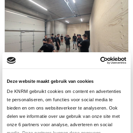
Deze website maakt gebruik van cookies
26 mei 2026
De KNRM gebruikt cookies om content en advertenties
We zijn op de helft en vanaf nu kunnen wij jouw steun
te personaliseren, om functies voor social media te
gebru…
bieden en om ons websiteverkeer te analyseren. Ook
delen we informatie over uw gebruik van onze site met
ALTIJD ALS EERSTE OP DE HOOGTE VAN
onze 6 partners voor analyse, adverteren en social
HET LAATSTE NIEUWS?
media. Deze partners kunnen deze gegevens