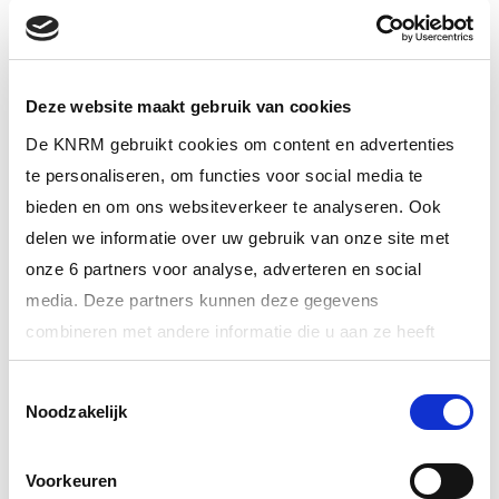
Persoon onwel aan boord van zeiljacht nabij Breskens
Deze website maakt gebruik van cookies
De KNRM gebruikt cookies om content en advertenties
te personaliseren, om functies voor social media te
bieden en om ons websiteverkeer te analyseren. Ook
delen we informatie over uw gebruik van onze site met
onze 6 partners voor analyse, adverteren en social
media. Deze partners kunnen deze gegevens
combineren met andere informatie die u aan ze heeft
verstrekt of die ze hebben verzameld op basis van uw
Toestemmingsselectie
gebruik van hun services.
Noodzakelijk
26 mei 2026
We zijn op de helft en vanaf nu kunnen wij jouw steun
Meer informatie over onze partners vindt u bij ‘Details’.
gebru…
Voorkeuren
Via het
cookiestatement
op onze website kunt u uw